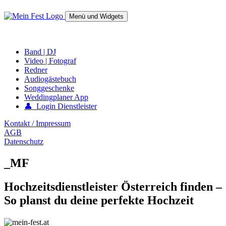
Springe
zum
Menü und Widgets
Inhalt
mein-fest.at – Band / Fotograf für Hochzeit oder Fest buchen!
Band | DJ
Video | Fotograf
Redner
Audiogästebuch
Songgeschenke
Weddingplaner App
👤 Login Dienstleister
Kontakt / Impressum
AGB
Datenschutz
_MF
Hochzeitsdienstleister Österreich finden –
So planst du deine perfekte Hochzeit