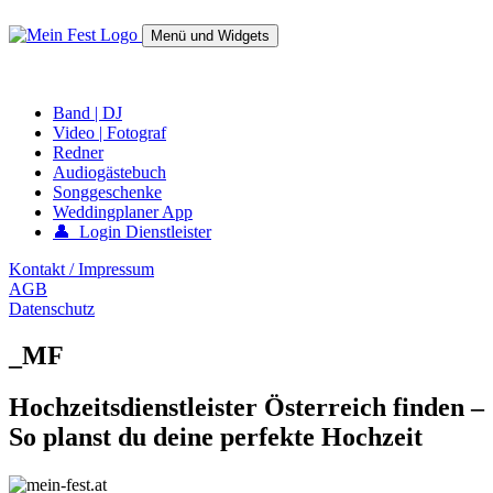
Springe
zum
Menü und Widgets
Inhalt
mein-fest.at – Band / Fotograf für Hochzeit oder Fest buchen!
Band | DJ
Video | Fotograf
Redner
Audiogästebuch
Songgeschenke
Weddingplaner App
👤 Login Dienstleister
Kontakt / Impressum
AGB
Datenschutz
_MF
Hochzeitsdienstleister Österreich finden –
So planst du deine perfekte Hochzeit