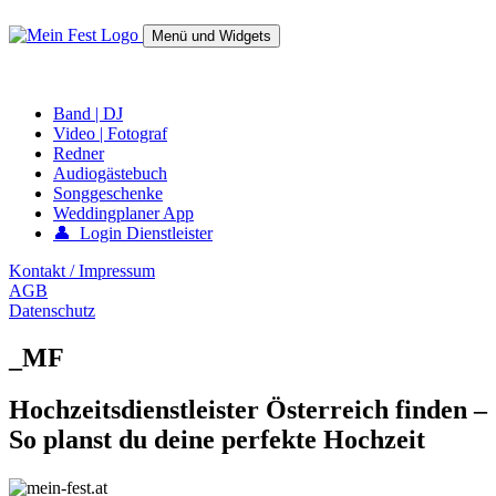
Springe
zum
Menü und Widgets
Inhalt
mein-fest.at – Band / Fotograf für Hochzeit oder Fest buchen!
Band | DJ
Video | Fotograf
Redner
Audiogästebuch
Songgeschenke
Weddingplaner App
👤 Login Dienstleister
Kontakt / Impressum
AGB
Datenschutz
_MF
Hochzeitsdienstleister Österreich finden –
So planst du deine perfekte Hochzeit