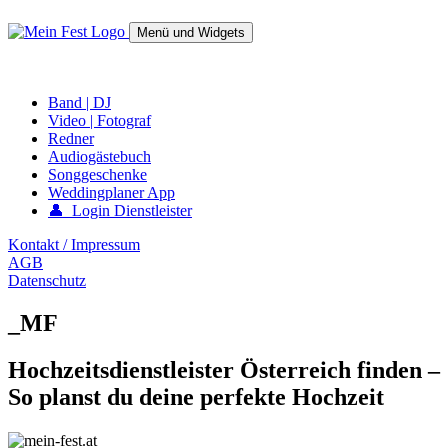
Springe
zum
Menü und Widgets
Inhalt
mein-fest.at – Band / Fotograf für Hochzeit oder Fest buchen!
Band | DJ
Video | Fotograf
Redner
Audiogästebuch
Songgeschenke
Weddingplaner App
👤 Login Dienstleister
Kontakt / Impressum
AGB
Datenschutz
_MF
Hochzeitsdienstleister Österreich finden –
So planst du deine perfekte Hochzeit