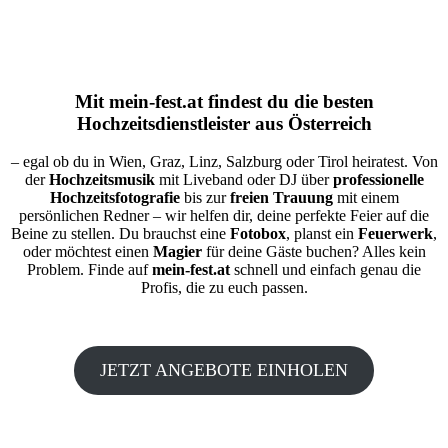
Mit
mein-fest.at
findest du die besten
Hochzeitsdienstleister aus Österreich
– egal ob du in Wien, Graz, Linz, Salzburg oder Tirol heiratest. Von
der
Hochzeitsmusik
mit Liveband oder DJ über
professionelle
Hochzeitsfotografie
bis zur
freien Trauung
mit einem
persönlichen Redner – wir helfen dir, deine perfekte Feier auf die
Beine zu stellen. Du brauchst eine
Fotobox
, planst ein
Feuerwerk
,
oder möchtest einen
Magier
für deine Gäste buchen? Alles kein
Problem. Finde auf
mein-fest.at
schnell und einfach genau die
Profis, die zu euch passen.
JETZT ANGEBOTE EINHOLEN