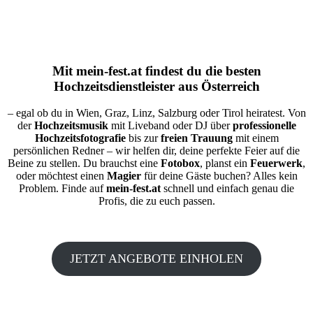
Mit
mein-fest.at
findest du die besten
Hochzeitsdienstleister aus Österreich
– egal ob du in Wien, Graz, Linz, Salzburg oder Tirol heiratest. Von
der
Hochzeitsmusik
mit Liveband oder DJ über
professionelle
Hochzeitsfotografie
bis zur
freien Trauung
mit einem
persönlichen Redner – wir helfen dir, deine perfekte Feier auf die
Beine zu stellen. Du brauchst eine
Fotobox
, planst ein
Feuerwerk
,
oder möchtest einen
Magier
für deine Gäste buchen? Alles kein
Problem. Finde auf
mein-fest.at
schnell und einfach genau die
Profis, die zu euch passen.
JETZT ANGEBOTE EINHOLEN