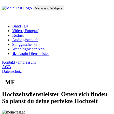
Springe
zum
Menü und Widgets
Inhalt
mein-fest.at – Band / Fotograf für Hochzeit oder Fest buchen!
Band | DJ
Video | Fotograf
Redner
Audiogästebuch
Songgeschenke
Weddingplaner App
👤 Login Dienstleister
Kontakt / Impressum
AGB
Datenschutz
_MF
Hochzeitsdienstleister Österreich finden –
So planst du deine perfekte Hochzeit