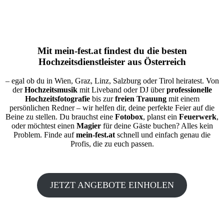
Mit
mein-fest.at
findest du die besten
Hochzeitsdienstleister aus Österreich
– egal ob du in Wien, Graz, Linz, Salzburg oder Tirol heiratest. Von
der
Hochzeitsmusik
mit Liveband oder DJ über
professionelle
Hochzeitsfotografie
bis zur
freien Trauung
mit einem
persönlichen Redner – wir helfen dir, deine perfekte Feier auf die
Beine zu stellen. Du brauchst eine
Fotobox
, planst ein
Feuerwerk
,
oder möchtest einen
Magier
für deine Gäste buchen? Alles kein
Problem. Finde auf
mein-fest.at
schnell und einfach genau die
Profis, die zu euch passen.
JETZT ANGEBOTE EINHOLEN