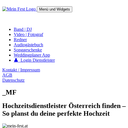
Springe
zum
Menü und Widgets
Inhalt
mein-fest.at – Band / Fotograf für Hochzeit oder Fest buchen!
Band | DJ
Video | Fotograf
Redner
Audiogästebuch
Songgeschenke
Weddingplaner App
👤 Login Dienstleister
Kontakt / Impressum
AGB
Datenschutz
_MF
Hochzeitsdienstleister Österreich finden –
So planst du deine perfekte Hochzeit