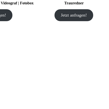
| Videograf | Fotobox
Trauredner
gen!
Jetzt anfragen!