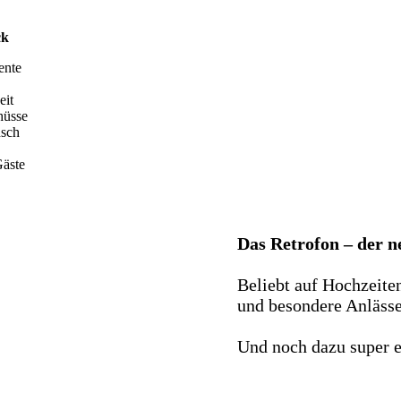
ck
ente
eit
hüsse
nsch
äste
Das Retrofon – der 
Beliebt auf Hochzeite
und besondere Anlässe 
Und noch dazu super e