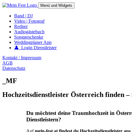
Springe
Menü und Widgets
zum
Inhalt
mein-fest.at – Band / Fotograf für Hochzeit oder Fest buchen!
Band | DJ
Video | Fotograf
Redner
Audiogästebuch
Songgeschenke
Weddingplaner App
👤 Login Dienstleister
Kontakt / Impressum
AGB
Datenschutz
_MF
Hochzeitsdienstleister Österreich finden –
Du möchtest deine Traumhochzeit in Österr
Dienstleistern?
Auf
mein-fest.at findest du Hochzeitsdienstleister au