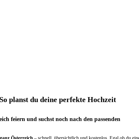
 So planst du deine perfekte Hochzeit
eich feiern und suchst noch nach den passenden
s ganz Österreich
– schnell, übersichtlich und kostenlos. Egal ob du ein