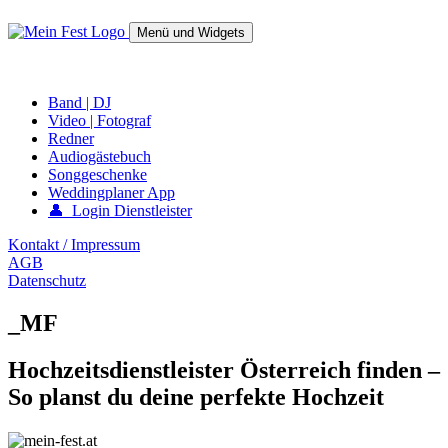
Springe
zum
Menü und Widgets
Inhalt
mein-fest.at – Band / Fotograf für Hochzeit oder Fest buchen!
Band | DJ
Video | Fotograf
Redner
Audiogästebuch
Songgeschenke
Weddingplaner App
👤 Login Dienstleister
Kontakt / Impressum
AGB
Datenschutz
_MF
Hochzeitsdienstleister Österreich finden –
So planst du deine perfekte Hochzeit