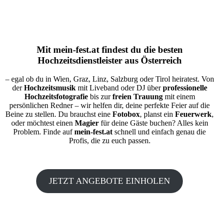
Mit
mein-fest.at
findest du die besten
Hochzeitsdienstleister aus Österreich
– egal ob du in Wien, Graz, Linz, Salzburg oder Tirol heiratest. Von
der
Hochzeitsmusik
mit Liveband oder DJ über
professionelle
Hochzeitsfotografie
bis zur
freien Trauung
mit einem
persönlichen Redner – wir helfen dir, deine perfekte Feier auf die
Beine zu stellen. Du brauchst eine
Fotobox
, planst ein
Feuerwerk
,
oder möchtest einen
Magier
für deine Gäste buchen? Alles kein
Problem. Finde auf
mein-fest.at
schnell und einfach genau die
Profis, die zu euch passen.
JETZT ANGEBOTE EINHOLEN