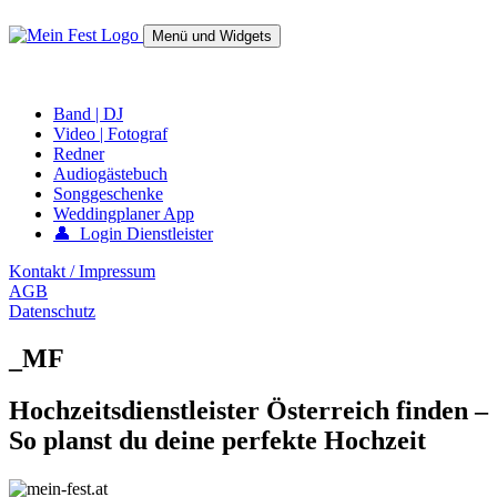
Springe
zum
Menü und Widgets
Inhalt
mein-fest.at – Band / Fotograf für Hochzeit oder Fest buchen!
Band | DJ
Video | Fotograf
Redner
Audiogästebuch
Songgeschenke
Weddingplaner App
👤 Login Dienstleister
Kontakt / Impressum
AGB
Datenschutz
_MF
Hochzeitsdienstleister Österreich finden –
So planst du deine perfekte Hochzeit