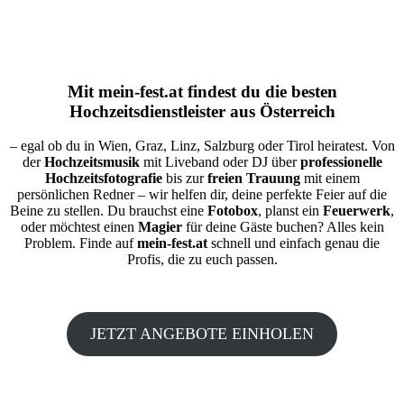
Mit
mein-fest.at
findest du die besten
Hochzeitsdienstleister aus Österreich
– egal ob du in Wien, Graz, Linz, Salzburg oder Tirol heiratest. Von
der
Hochzeitsmusik
mit Liveband oder DJ über
professionelle
Hochzeitsfotografie
bis zur
freien Trauung
mit einem
persönlichen Redner – wir helfen dir, deine perfekte Feier auf die
Beine zu stellen. Du brauchst eine
Fotobox
, planst ein
Feuerwerk
,
oder möchtest einen
Magier
für deine Gäste buchen? Alles kein
Problem. Finde auf
mein-fest.at
schnell und einfach genau die
Profis, die zu euch passen.
JETZT ANGEBOTE EINHOLEN