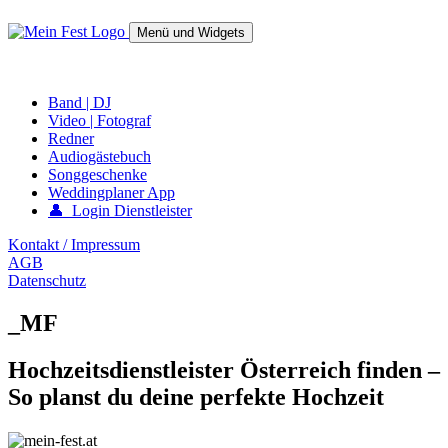
Springe
zum
Menü und Widgets
Inhalt
mein-fest.at – Band / Fotograf für Hochzeit oder Fest buchen!
Band | DJ
Video | Fotograf
Redner
Audiogästebuch
Songgeschenke
Weddingplaner App
👤 Login Dienstleister
Kontakt / Impressum
AGB
Datenschutz
_MF
Hochzeitsdienstleister Österreich finden –
So planst du deine perfekte Hochzeit