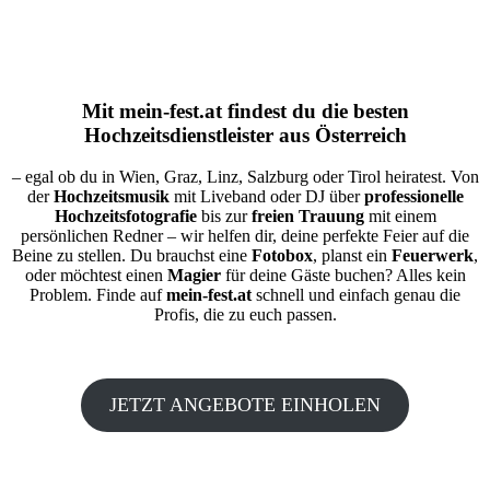
Mit
mein-fest.at
findest du die besten
Hochzeitsdienstleister aus Österreich
– egal ob du in Wien, Graz, Linz, Salzburg oder Tirol heiratest. Von
der
Hochzeitsmusik
mit Liveband oder DJ über
professionelle
Hochzeitsfotografie
bis zur
freien Trauung
mit einem
persönlichen Redner – wir helfen dir, deine perfekte Feier auf die
Beine zu stellen. Du brauchst eine
Fotobox
, planst ein
Feuerwerk
,
oder möchtest einen
Magier
für deine Gäste buchen? Alles kein
Problem. Finde auf
mein-fest.at
schnell und einfach genau die
Profis, die zu euch passen.
JETZT ANGEBOTE EINHOLEN