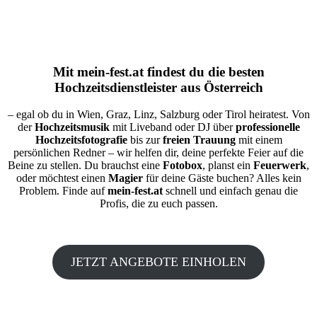
Mit
mein-fest.at
findest du die besten
Hochzeitsdienstleister aus Österreich
– egal ob du in Wien, Graz, Linz, Salzburg oder Tirol heiratest. Von
der
Hochzeitsmusik
mit Liveband oder DJ über
professionelle
Hochzeitsfotografie
bis zur
freien Trauung
mit einem
persönlichen Redner – wir helfen dir, deine perfekte Feier auf die
Beine zu stellen. Du brauchst eine
Fotobox
, planst ein
Feuerwerk
,
oder möchtest einen
Magier
für deine Gäste buchen? Alles kein
Problem. Finde auf
mein-fest.at
schnell und einfach genau die
Profis, die zu euch passen.
JETZT ANGEBOTE EINHOLEN