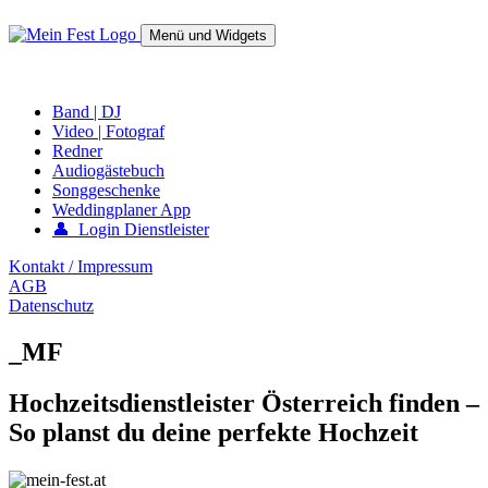
Springe
zum
Menü und Widgets
Inhalt
mein-fest.at – Band / Fotograf für Hochzeit oder Fest buchen!
Band | DJ
Video | Fotograf
Redner
Audiogästebuch
Songgeschenke
Weddingplaner App
👤 Login Dienstleister
Kontakt / Impressum
AGB
Datenschutz
_MF
Hochzeitsdienstleister Österreich finden –
So planst du deine perfekte Hochzeit