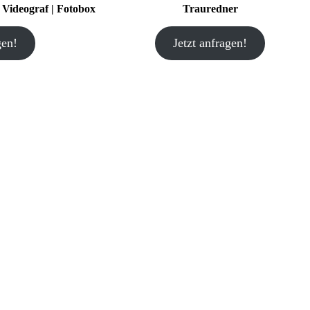
| Videograf | Fotobox
Trauredner
gen!
Jetzt anfragen!