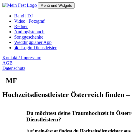
Springe
Menü und Widgets
zum
Inhalt
mein-fest.at – Band / Fotograf für Hochzeit oder Fest buchen!
Band | DJ
Video | Fotograf
Redner
Audiogästebuch
Songgeschenke
Weddingplaner App
👤 Login Dienstleister
Kontakt / Impressum
AGB
Datenschutz
_MF
Hochzeitsdienstleister Österreich finden –
Du möchtest deine Traumhochzeit in Österr
Dienstleistern?
Auf
mein-fest.at findest du Hochzeitsdienstleister au