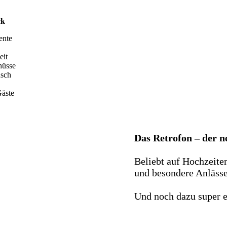
ck
ente
eit
hüsse
nsch
äste
Das Retrofon – der 
Beliebt auf Hochzeite
und besondere Anlässe 
Und noch dazu super e