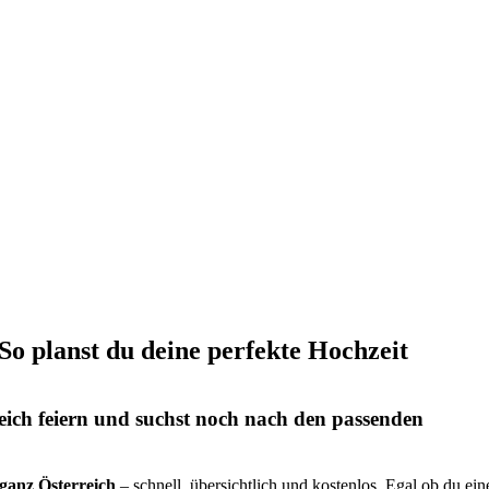
 So planst du deine perfekte Hochzeit
eich feiern und suchst noch nach den passenden
s ganz Österreich
– schnell, übersichtlich und kostenlos. Egal ob du ein