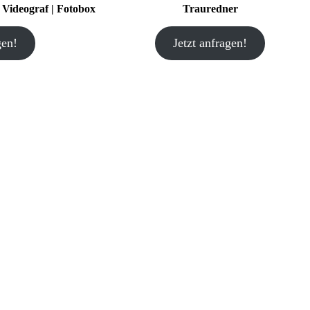
| Videograf | Fotobox
Trauredner
gen!
Jetzt anfragen!