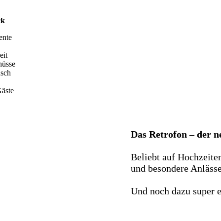
ck
ente
eit
hüsse
nsch
äste
Das Retrofon – der 
Beliebt auf Hochzeite
und besondere Anlässe 
Und noch dazu super e