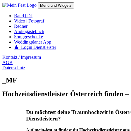
Springe
Menü und Widgets
zum
Inhalt
mein-fest.at – Band / Fotograf für Hochzeit oder Fest buchen!
Band | DJ
Video | Fotograf
Redner
Audiogästebuch
Songgeschenke
Weddingplaner App
👤 Login Dienstleister
Kontakt / Impressum
AGB
Datenschutz
_MF
Hochzeitsdienstleister Österreich finden –
Du möchtest deine Traumhochzeit in Österr
Dienstleistern?
Auf
mein-fest.at findest du Hochzeitsdienstleister au