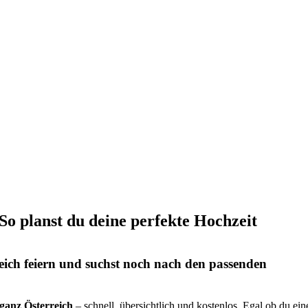
 So planst du deine perfekte Hochzeit
eich feiern und suchst noch nach den passenden
s ganz Österreich
– schnell, übersichtlich und kostenlos. Egal ob du ein