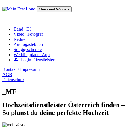
Springe
zum
Menü und Widgets
Inhalt
mein-fest.at – Band / Fotograf für Hochzeit oder Fest buchen!
Band | DJ
Video | Fotograf
Redner
Audiogästebuch
Songgeschenke
Weddingplaner App
👤 Login Dienstleister
Kontakt / Impressum
AGB
Datenschutz
_MF
Hochzeitsdienstleister Österreich finden –
So planst du deine perfekte Hochzeit