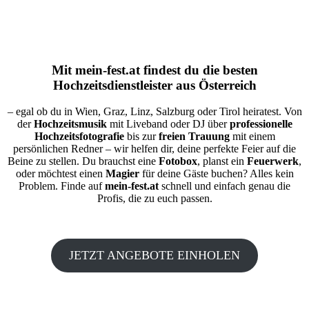
Mit
mein-fest.at
findest du die besten
Hochzeitsdienstleister aus Österreich
– egal ob du in Wien, Graz, Linz, Salzburg oder Tirol heiratest. Von
der
Hochzeitsmusik
mit Liveband oder DJ über
professionelle
Hochzeitsfotografie
bis zur
freien Trauung
mit einem
persönlichen Redner – wir helfen dir, deine perfekte Feier auf die
Beine zu stellen. Du brauchst eine
Fotobox
, planst ein
Feuerwerk
,
oder möchtest einen
Magier
für deine Gäste buchen? Alles kein
Problem. Finde auf
mein-fest.at
schnell und einfach genau die
Profis, die zu euch passen.
JETZT ANGEBOTE EINHOLEN