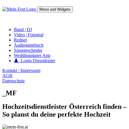
Springe
zum
Menü und Widgets
Inhalt
mein-fest.at – Band / Fotograf für Hochzeit oder Fest buchen!
Band | DJ
Video | Fotograf
Redner
Audiogästebuch
Songgeschenke
Weddingplaner App
👤 Login Dienstleister
Kontakt / Impressum
AGB
Datenschutz
_MF
Hochzeitsdienstleister Österreich finden –
So planst du deine perfekte Hochzeit