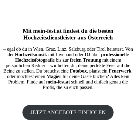
Mit
mein-fest.at
findest du die besten
Hochzeitsdienstleister aus Österreich
– egal ob du in Wien, Graz, Linz, Salzburg oder Tirol heiratest. Von
der
Hochzeitsmusik
mit Liveband oder DJ über
professionelle
Hochzeitsfotografie
bis zur
freien Trauung
mit einem
persönlichen Redner – wir helfen dir, deine perfekte Feier auf die
Beine zu stellen. Du brauchst eine
Fotobox
, planst ein
Feuerwerk
,
oder möchtest einen
Magier
für deine Gäste buchen? Alles kein
Problem. Finde auf
mein-fest.at
schnell und einfach genau die
Profis, die zu euch passen.
JETZT ANGEBOTE EINHOLEN