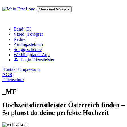
Springe
zum
Menü und Widgets
Inhalt
mein-fest.at – Band / Fotograf für Hochzeit oder Fest buchen!
Band | DJ
Video | Fotograf
Redner
Audiogästebuch
Songgeschenke
Weddingplaner App
👤 Login Dienstleister
Kontakt / Impressum
AGB
Datenschutz
_MF
Hochzeitsdienstleister Österreich finden –
So planst du deine perfekte Hochzeit