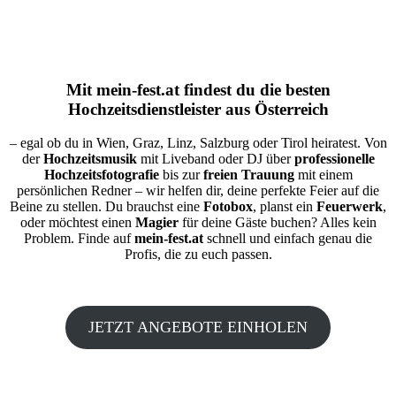
Mit
mein-fest.at
findest du die besten
Hochzeitsdienstleister aus Österreich
– egal ob du in Wien, Graz, Linz, Salzburg oder Tirol heiratest. Von
der
Hochzeitsmusik
mit Liveband oder DJ über
professionelle
Hochzeitsfotografie
bis zur
freien Trauung
mit einem
persönlichen Redner – wir helfen dir, deine perfekte Feier auf die
Beine zu stellen. Du brauchst eine
Fotobox
, planst ein
Feuerwerk
,
oder möchtest einen
Magier
für deine Gäste buchen? Alles kein
Problem. Finde auf
mein-fest.at
schnell und einfach genau die
Profis, die zu euch passen.
JETZT ANGEBOTE EINHOLEN