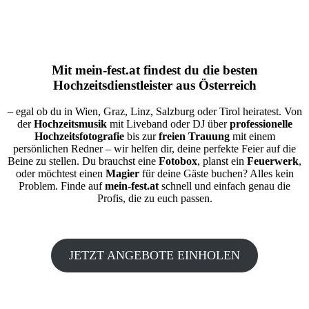
Mit
mein-fest.at
findest du die besten
Hochzeitsdienstleister aus Österreich
– egal ob du in Wien, Graz, Linz, Salzburg oder Tirol heiratest. Von
der
Hochzeitsmusik
mit Liveband oder DJ über
professionelle
Hochzeitsfotografie
bis zur
freien Trauung
mit einem
persönlichen Redner – wir helfen dir, deine perfekte Feier auf die
Beine zu stellen. Du brauchst eine
Fotobox
, planst ein
Feuerwerk
,
oder möchtest einen
Magier
für deine Gäste buchen? Alles kein
Problem. Finde auf
mein-fest.at
schnell und einfach genau die
Profis, die zu euch passen.
JETZT ANGEBOTE EINHOLEN