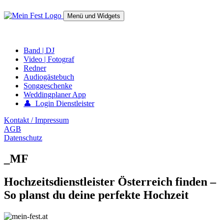
Springe
zum
Menü und Widgets
Inhalt
mein-fest.at – Band / Fotograf für Hochzeit oder Fest buchen!
Band | DJ
Video | Fotograf
Redner
Audiogästebuch
Songgeschenke
Weddingplaner App
👤 Login Dienstleister
Kontakt / Impressum
AGB
Datenschutz
_MF
Hochzeitsdienstleister Österreich finden –
So planst du deine perfekte Hochzeit