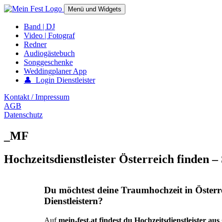
Springe
Menü und Widgets
zum
Inhalt
mein-fest.at – Band / Fotograf für Hochzeit oder Fest buchen!
Band | DJ
Video | Fotograf
Redner
Audiogästebuch
Songgeschenke
Weddingplaner App
👤 Login Dienstleister
Kontakt / Impressum
AGB
Datenschutz
_MF
Hochzeitsdienstleister Österreich finden –
Du möchtest deine Traumhochzeit in Österr
Dienstleistern?
Auf
mein-fest.at findest du Hochzeitsdienstleister au