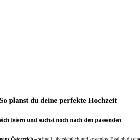
 So planst du deine perfekte Hochzeit
eich feiern und suchst noch nach den passenden
s ganz Österreich
– schnell, übersichtlich und kostenlos. Egal ob du ein