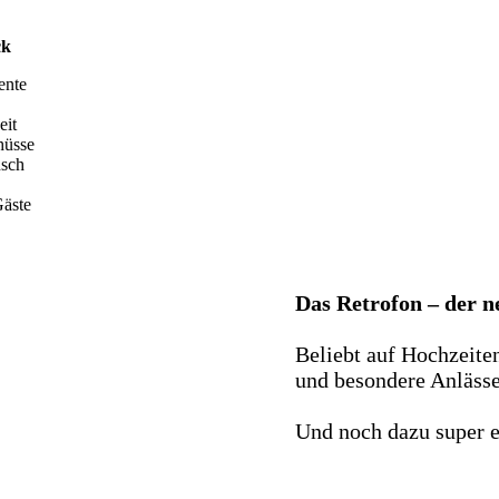
ck
ente
eit
hüsse
nsch
äste
Das Retrofon – der 
Beliebt auf Hochzeite
und besondere Anlässe 
Und noch dazu super e