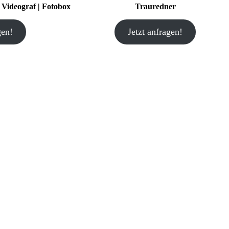
| Videograf | Fotobox
Trauredner
gen!
Jetzt anfragen!