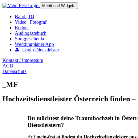
Springe
Menü und Widgets
zum
Inhalt
mein-fest.at – Band / Fotograf für Hochzeit oder Fest buchen!
Band | DJ
Video | Fotograf
Redner
Audiogästebuch
Songgeschenke
Weddingplaner App
👤 Login Dienstleister
Kontakt / Impressum
AGB
Datenschutz
_MF
Hochzeitsdienstleister Österreich finden –
Du möchtest deine Traumhochzeit in Österr
Dienstleistern?
Auf
mein-fest.at findest du Hochzeitsdienstleister au