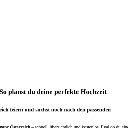
 So planst du deine perfekte Hochzeit
eich feiern und suchst noch nach den passenden
s ganz Österreich
– schnell, übersichtlich und kostenlos. Egal ob du ein