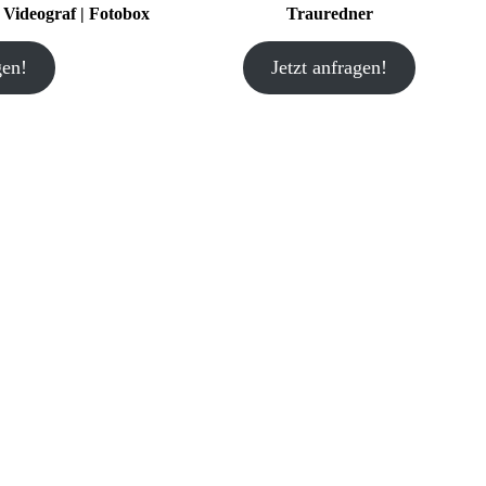
| Videograf | Fotobox
Trauredner
gen!
Jetzt anfragen!