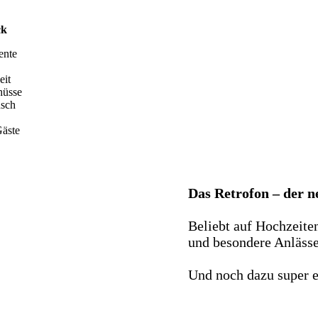
ck
ente
eit
hüsse
nsch
äste
Das Retrofon – der 
Beliebt auf Hochzeite
und besondere Anlässe 
Und noch dazu super e