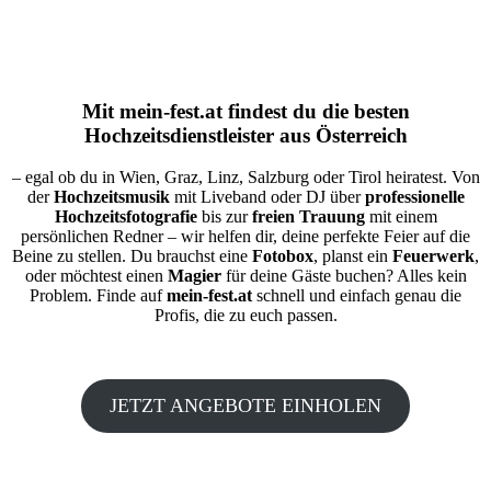
Mit
mein-fest.at
findest du die besten
Hochzeitsdienstleister aus Österreich
– egal ob du in Wien, Graz, Linz, Salzburg oder Tirol heiratest. Von
der
Hochzeitsmusik
mit Liveband oder DJ über
professionelle
Hochzeitsfotografie
bis zur
freien Trauung
mit einem
persönlichen Redner – wir helfen dir, deine perfekte Feier auf die
Beine zu stellen. Du brauchst eine
Fotobox
, planst ein
Feuerwerk
,
oder möchtest einen
Magier
für deine Gäste buchen? Alles kein
Problem. Finde auf
mein-fest.at
schnell und einfach genau die
Profis, die zu euch passen.
JETZT ANGEBOTE EINHOLEN