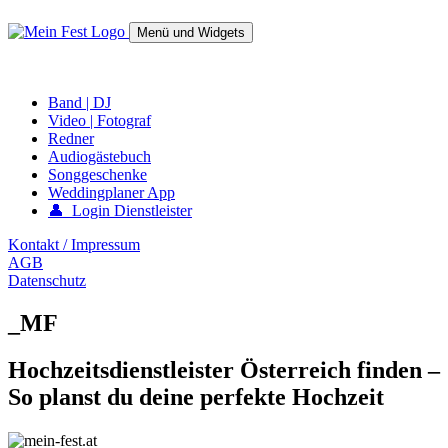
Springe
zum
Menü und Widgets
Inhalt
mein-fest.at – Band / Fotograf für Hochzeit oder Fest buchen!
Band | DJ
Video | Fotograf
Redner
Audiogästebuch
Songgeschenke
Weddingplaner App
👤 Login Dienstleister
Kontakt / Impressum
AGB
Datenschutz
_MF
Hochzeitsdienstleister Österreich finden –
So planst du deine perfekte Hochzeit