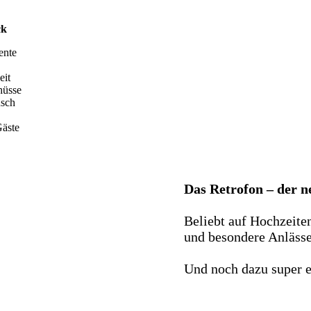
ck
ente
eit
hüsse
nsch
äste
Das Retrofon – der 
Beliebt auf Hochzeite
und besondere Anlässe 
Und noch dazu super e