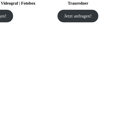
| Videograf | Fotobox
Trauredner
gen!
Jetzt anfragen!