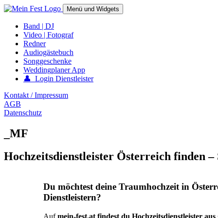
Springe
Menü und Widgets
zum
Inhalt
mein-fest.at – Band / Fotograf für Hochzeit oder Fest buchen!
Band | DJ
Video | Fotograf
Redner
Audiogästebuch
Songgeschenke
Weddingplaner App
👤 Login Dienstleister
Kontakt / Impressum
AGB
Datenschutz
_MF
Hochzeitsdienstleister Österreich finden –
Du möchtest deine Traumhochzeit in Österr
Dienstleistern?
Auf
mein-fest.at findest du Hochzeitsdienstleister au