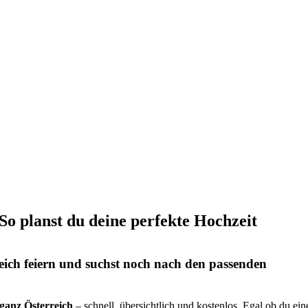
 So planst du deine perfekte Hochzeit
eich feiern und suchst noch nach den passenden
s ganz Österreich
– schnell, übersichtlich und kostenlos. Egal ob du ein