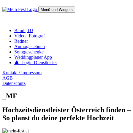
Springe
zum
Menü und Widgets
Inhalt
mein-fest.at – Band / Fotograf für Hochzeit oder Fest buchen!
Band | DJ
Video | Fotograf
Redner
Audiogästebuch
Songgeschenke
Weddingplaner App
👤 Login Dienstleister
Kontakt / Impressum
AGB
Datenschutz
_MF
Hochzeitsdienstleister Österreich finden –
So planst du deine perfekte Hochzeit