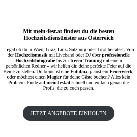
Mit
mein-fest.at
findest du die besten
Hochzeitsdienstleister aus Österreich
– egal ob du in Wien, Graz, Linz, Salzburg oder Tirol heiratest. Von
der
Hochzeitsmusik
mit Liveband oder DJ über
professionelle
Hochzeitsfotografie
bis zur
freien Trauung
mit einem
persönlichen Redner – wir helfen dir, deine perfekte Feier auf die
Beine zu stellen. Du brauchst eine
Fotobox
, planst ein
Feuerwerk
,
oder möchtest einen
Magier
für deine Gäste buchen? Alles kein
Problem. Finde auf
mein-fest.at
schnell und einfach genau die
Profis, die zu euch passen.
JETZT ANGEBOTE EINHOLEN