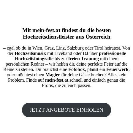
Mit
mein-fest.at
findest du die besten
Hochzeitsdienstleister aus Österreich
– egal ob du in Wien, Graz, Linz, Salzburg oder Tirol heiratest. Von
der
Hochzeitsmusik
mit Liveband oder DJ über
professionelle
Hochzeitsfotografie
bis zur
freien Trauung
mit einem
persönlichen Redner – wir helfen dir, deine perfekte Feier auf die
Beine zu stellen. Du brauchst eine
Fotobox
, planst ein
Feuerwerk
,
oder möchtest einen
Magier
für deine Gäste buchen? Alles kein
Problem. Finde auf
mein-fest.at
schnell und einfach genau die
Profis, die zu euch passen.
JETZT ANGEBOTE EINHOLEN