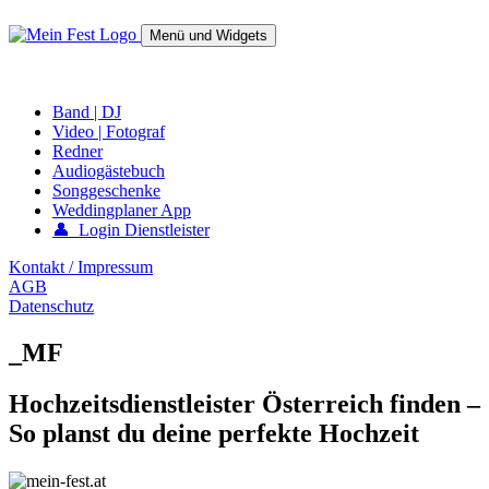
Springe
zum
Menü und Widgets
Inhalt
mein-fest.at – Band / Fotograf für Hochzeit oder Fest buchen!
Band | DJ
Video | Fotograf
Redner
Audiogästebuch
Songgeschenke
Weddingplaner App
👤 Login Dienstleister
Kontakt / Impressum
AGB
Datenschutz
_MF
Hochzeitsdienstleister Österreich finden –
So planst du deine perfekte Hochzeit