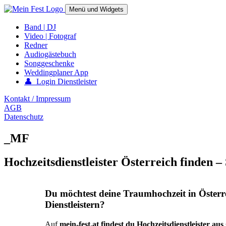
Springe
Menü und Widgets
zum
Inhalt
mein-fest.at – Band / Fotograf für Hochzeit oder Fest buchen!
Band | DJ
Video | Fotograf
Redner
Audiogästebuch
Songgeschenke
Weddingplaner App
👤 Login Dienstleister
Kontakt / Impressum
AGB
Datenschutz
_MF
Hochzeitsdienstleister Österreich finden –
Du möchtest deine Traumhochzeit in Österr
Dienstleistern?
Auf
mein-fest.at findest du Hochzeitsdienstleister au