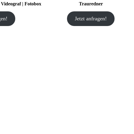
| Videograf | Fotobox
Trauredner
gen!
Jetzt anfragen!