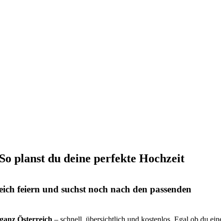
 So planst du deine perfekte Hochzeit
eich feiern und suchst noch nach den passenden
s ganz Österreich
– schnell, übersichtlich und kostenlos. Egal ob du ein