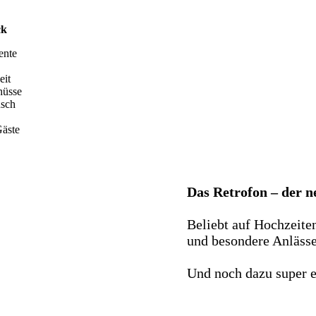
ck
ente
eit
hüsse
nsch
äste
Das Retrofon – der 
Beliebt auf Hochzeite
und besondere Anlässe 
Und noch dazu super e