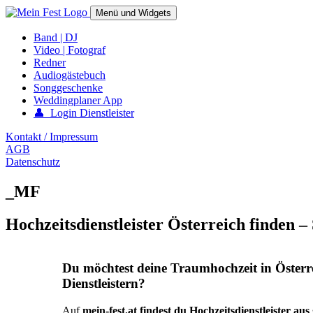
Springe
Menü und Widgets
zum
Inhalt
mein-fest.at – Band / Fotograf für Hochzeit oder Fest buchen!
Band | DJ
Video | Fotograf
Redner
Audiogästebuch
Songgeschenke
Weddingplaner App
👤 Login Dienstleister
Kontakt / Impressum
AGB
Datenschutz
_MF
Hochzeitsdienstleister Österreich finden –
Du möchtest deine Traumhochzeit in Österr
Dienstleistern?
Auf
mein-fest.at findest du Hochzeitsdienstleister au