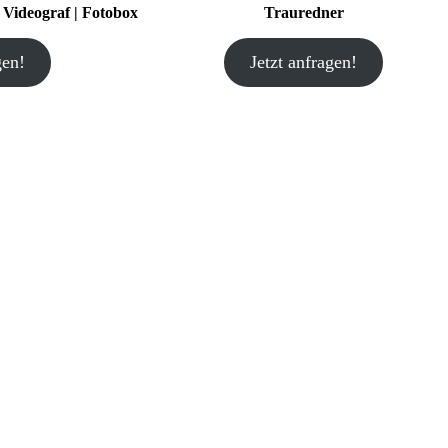
| Videograf | Fotobox
Trauredner
gen!
Jetzt anfragen!