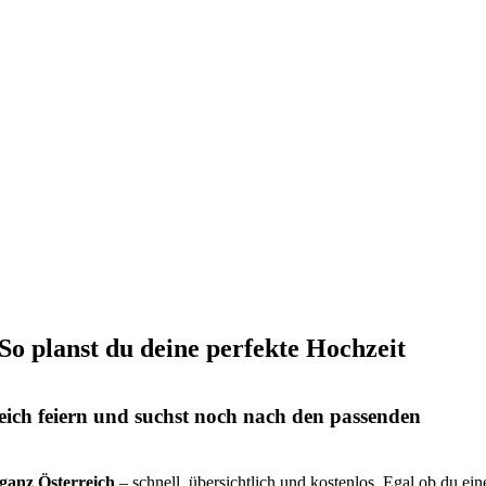
 So planst du deine perfekte Hochzeit
eich feiern und suchst noch nach den passenden
s ganz Österreich
– schnell, übersichtlich und kostenlos. Egal ob du ein