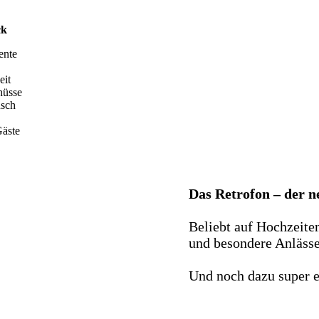
ck
ente
eit
hüsse
nsch
äste
Das Retrofon – der 
Beliebt auf Hochzeite
und besondere Anlässe 
Und noch dazu super e