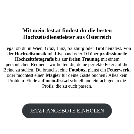
Mit
mein-fest.at
findest du die besten
Hochzeitsdienstleister aus Österreich
– egal ob du in Wien, Graz, Linz, Salzburg oder Tirol heiratest. Von
der
Hochzeitsmusik
mit Liveband oder DJ über
professionelle
Hochzeitsfotografie
bis zur
freien Trauung
mit einem
persönlichen Redner – wir helfen dir, deine perfekte Feier auf die
Beine zu stellen. Du brauchst eine
Fotobox
, planst ein
Feuerwerk
,
oder möchtest einen
Magier
für deine Gäste buchen? Alles kein
Problem. Finde auf
mein-fest.at
schnell und einfach genau die
Profis, die zu euch passen.
JETZT ANGEBOTE EINHOLEN