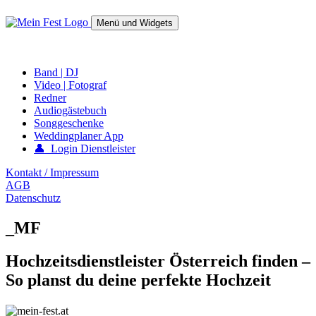
Springe
zum
Menü und Widgets
Inhalt
mein-fest.at – Band / Fotograf für Hochzeit oder Fest buchen!
Band | DJ
Video | Fotograf
Redner
Audiogästebuch
Songgeschenke
Weddingplaner App
👤 Login Dienstleister
Kontakt / Impressum
AGB
Datenschutz
_MF
Hochzeitsdienstleister Österreich finden –
So planst du deine perfekte Hochzeit