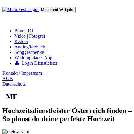
Springe
zum
Menü und Widgets
Inhalt
mein-fest.at – Band / Fotograf für Hochzeit oder Fest buchen!
Band | DJ
Video | Fotograf
Redner
Audiogästebuch
Songgeschenke
Weddingplaner App
👤 Login Dienstleister
Kontakt / Impressum
AGB
Datenschutz
_MF
Hochzeitsdienstleister Österreich finden –
So planst du deine perfekte Hochzeit