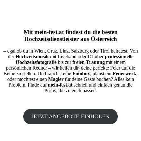
Mit
mein-fest.at
findest du die besten
Hochzeitsdienstleister aus Österreich
– egal ob du in Wien, Graz, Linz, Salzburg oder Tirol heiratest. Von
der
Hochzeitsmusik
mit Liveband oder DJ über
professionelle
Hochzeitsfotografie
bis zur
freien Trauung
mit einem
persönlichen Redner – wir helfen dir, deine perfekte Feier auf die
Beine zu stellen. Du brauchst eine
Fotobox
, planst ein
Feuerwerk
,
oder möchtest einen
Magier
für deine Gäste buchen? Alles kein
Problem. Finde auf
mein-fest.at
schnell und einfach genau die
Profis, die zu euch passen.
JETZT ANGEBOTE EINHOLEN