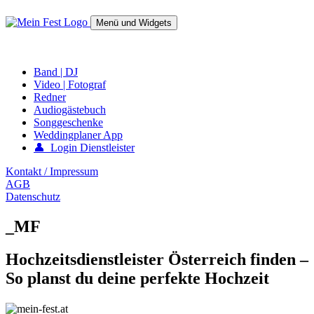
Springe
zum
Menü und Widgets
Inhalt
mein-fest.at – Band / Fotograf für Hochzeit oder Fest buchen!
Band | DJ
Video | Fotograf
Redner
Audiogästebuch
Songgeschenke
Weddingplaner App
👤 Login Dienstleister
Kontakt / Impressum
AGB
Datenschutz
_MF
Hochzeitsdienstleister Österreich finden –
So planst du deine perfekte Hochzeit