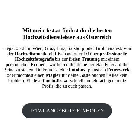
Mit
mein-fest.at
findest du die besten
Hochzeitsdienstleister aus Österreich
– egal ob du in Wien, Graz, Linz, Salzburg oder Tirol heiratest. Von
der
Hochzeitsmusik
mit Liveband oder DJ über
professionelle
Hochzeitsfotografie
bis zur
freien Trauung
mit einem
persönlichen Redner – wir helfen dir, deine perfekte Feier auf die
Beine zu stellen. Du brauchst eine
Fotobox
, planst ein
Feuerwerk
,
oder möchtest einen
Magier
für deine Gäste buchen? Alles kein
Problem. Finde auf
mein-fest.at
schnell und einfach genau die
Profis, die zu euch passen.
JETZT ANGEBOTE EINHOLEN