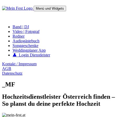
Springe
zum
Menü und Widgets
Inhalt
mein-fest.at – Band / Fotograf für Hochzeit oder Fest buchen!
Band | DJ
Video | Fotograf
Redner
Audiogästebuch
Songgeschenke
Weddingplaner App
👤 Login Dienstleister
Kontakt / Impressum
AGB
Datenschutz
_MF
Hochzeitsdienstleister Österreich finden –
So planst du deine perfekte Hochzeit