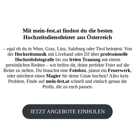
Mit
mein-fest.at
findest du die besten
Hochzeitsdienstleister aus Österreich
– egal ob du in Wien, Graz, Linz, Salzburg oder Tirol heiratest. Von
der
Hochzeitsmusik
mit Liveband oder DJ über
professionelle
Hochzeitsfotografie
bis zur
freien Trauung
mit einem
persönlichen Redner – wir helfen dir, deine perfekte Feier auf die
Beine zu stellen. Du brauchst eine
Fotobox
, planst ein
Feuerwerk
,
oder möchtest einen
Magier
für deine Gäste buchen? Alles kein
Problem. Finde auf
mein-fest.at
schnell und einfach genau die
Profis, die zu euch passen.
JETZT ANGEBOTE EINHOLEN