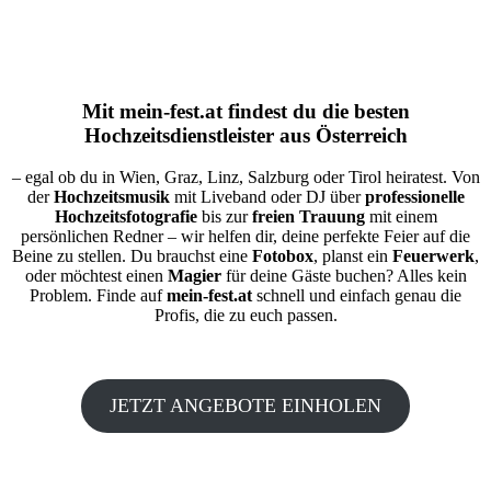
Mit
mein-fest.at
findest du die besten
Hochzeitsdienstleister aus Österreich
– egal ob du in Wien, Graz, Linz, Salzburg oder Tirol heiratest. Von
der
Hochzeitsmusik
mit Liveband oder DJ über
professionelle
Hochzeitsfotografie
bis zur
freien Trauung
mit einem
persönlichen Redner – wir helfen dir, deine perfekte Feier auf die
Beine zu stellen. Du brauchst eine
Fotobox
, planst ein
Feuerwerk
,
oder möchtest einen
Magier
für deine Gäste buchen? Alles kein
Problem. Finde auf
mein-fest.at
schnell und einfach genau die
Profis, die zu euch passen.
JETZT ANGEBOTE EINHOLEN