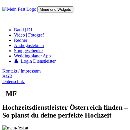
Springe
zum
Menü und Widgets
Inhalt
mein-fest.at – Band / Fotograf für Hochzeit oder Fest buchen!
Band | DJ
Video | Fotograf
Redner
Audiogästebuch
Songgeschenke
Weddingplaner App
👤 Login Dienstleister
Kontakt / Impressum
AGB
Datenschutz
_MF
Hochzeitsdienstleister Österreich finden –
So planst du deine perfekte Hochzeit