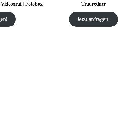
| Videograf | Fotobox
Trauredner
gen!
Jetzt anfragen!