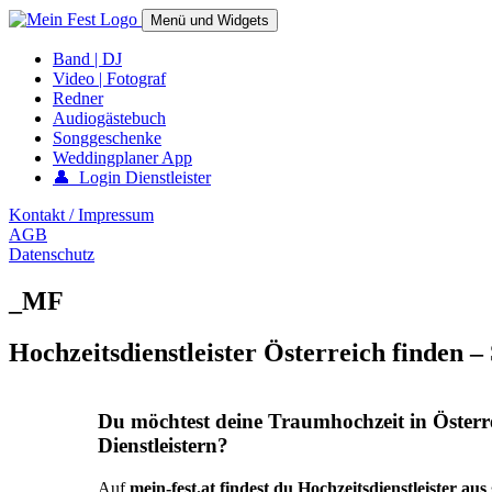
Springe
Menü und Widgets
zum
Inhalt
mein-fest.at – Band / Fotograf für Hochzeit oder Fest buchen!
Band | DJ
Video | Fotograf
Redner
Audiogästebuch
Songgeschenke
Weddingplaner App
👤 Login Dienstleister
Kontakt / Impressum
AGB
Datenschutz
_MF
Hochzeitsdienstleister Österreich finden –
Du möchtest deine Traumhochzeit in Österr
Dienstleistern?
Auf
mein-fest.at findest du Hochzeitsdienstleister au