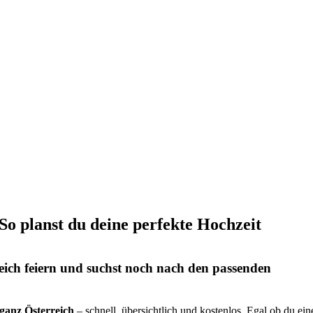
 So planst du deine perfekte Hochzeit
eich feiern und suchst noch nach den passenden
s ganz Österreich
– schnell, übersichtlich und kostenlos. Egal ob du ein