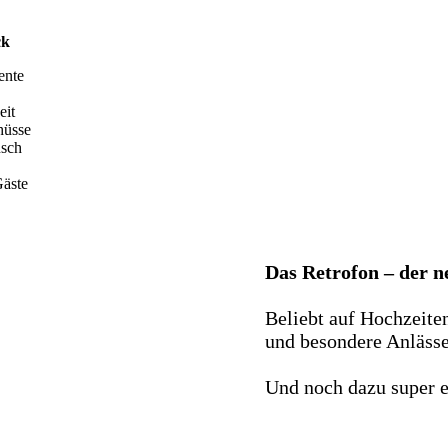
ck
ente
eit
hüsse
nsch
äste
Das Retrofon – der 
Beliebt auf Hochzeite
und besondere Anlässe 
Und noch dazu super e