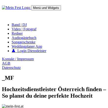
Springe
zum
Menü und Widgets
Inhalt
mein-fest.at – Band / Fotograf für Hochzeit oder Fest buchen!
Band | DJ
Video | Fotograf
Redner
Audiogästebuch
Songgeschenke
Weddingplaner App
👤 Login Dienstleister
Kontakt / Impressum
AGB
Datenschutz
_MF
Hochzeitsdienstleister Österreich finden –
So planst du deine perfekte Hochzeit