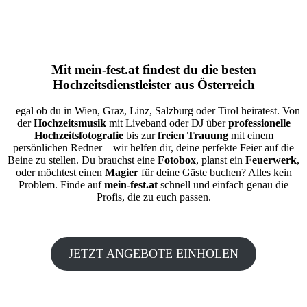
Mit
mein-fest.at
findest du die besten
Hochzeitsdienstleister aus Österreich
– egal ob du in Wien, Graz, Linz, Salzburg oder Tirol heiratest. Von
der
Hochzeitsmusik
mit Liveband oder DJ über
professionelle
Hochzeitsfotografie
bis zur
freien Trauung
mit einem
persönlichen Redner – wir helfen dir, deine perfekte Feier auf die
Beine zu stellen. Du brauchst eine
Fotobox
, planst ein
Feuerwerk
,
oder möchtest einen
Magier
für deine Gäste buchen? Alles kein
Problem. Finde auf
mein-fest.at
schnell und einfach genau die
Profis, die zu euch passen.
JETZT ANGEBOTE EINHOLEN