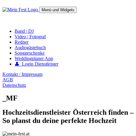
Springe
zum
Menü und Widgets
Inhalt
mein-fest.at – Band / Fotograf für Hochzeit oder Fest buchen!
Band | DJ
Video | Fotograf
Redner
Audiogästebuch
Songgeschenke
Weddingplaner App
👤 Login Dienstleister
Kontakt / Impressum
AGB
Datenschutz
_MF
Hochzeitsdienstleister Österreich finden –
So planst du deine perfekte Hochzeit