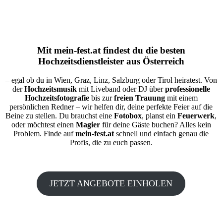
Mit
mein-fest.at
findest du die besten
Hochzeitsdienstleister aus Österreich
– egal ob du in Wien, Graz, Linz, Salzburg oder Tirol heiratest. Von
der
Hochzeitsmusik
mit Liveband oder DJ über
professionelle
Hochzeitsfotografie
bis zur
freien Trauung
mit einem
persönlichen Redner – wir helfen dir, deine perfekte Feier auf die
Beine zu stellen. Du brauchst eine
Fotobox
, planst ein
Feuerwerk
,
oder möchtest einen
Magier
für deine Gäste buchen? Alles kein
Problem. Finde auf
mein-fest.at
schnell und einfach genau die
Profis, die zu euch passen.
JETZT ANGEBOTE EINHOLEN