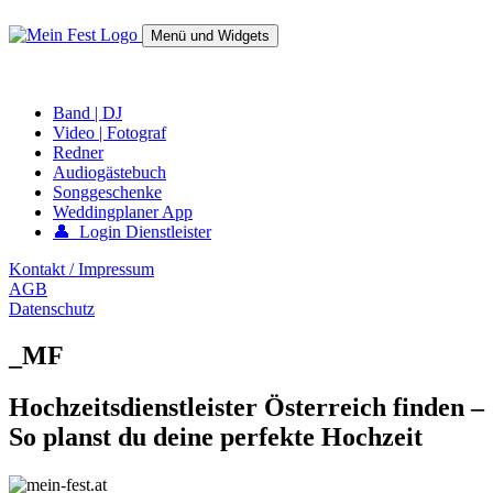
Springe
zum
Menü und Widgets
Inhalt
mein-fest.at – Band / Fotograf für Hochzeit oder Fest buchen!
Band | DJ
Video | Fotograf
Redner
Audiogästebuch
Songgeschenke
Weddingplaner App
👤 Login Dienstleister
Kontakt / Impressum
AGB
Datenschutz
_MF
Hochzeitsdienstleister Österreich finden –
So planst du deine perfekte Hochzeit