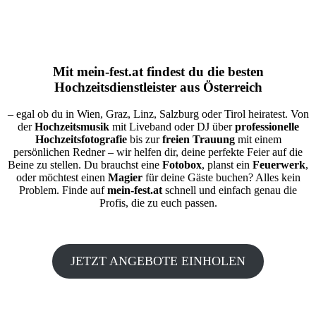
Mit
mein-fest.at
findest du die besten
Hochzeitsdienstleister aus Österreich
– egal ob du in Wien, Graz, Linz, Salzburg oder Tirol heiratest. Von
der
Hochzeitsmusik
mit Liveband oder DJ über
professionelle
Hochzeitsfotografie
bis zur
freien Trauung
mit einem
persönlichen Redner – wir helfen dir, deine perfekte Feier auf die
Beine zu stellen. Du brauchst eine
Fotobox
, planst ein
Feuerwerk
,
oder möchtest einen
Magier
für deine Gäste buchen? Alles kein
Problem. Finde auf
mein-fest.at
schnell und einfach genau die
Profis, die zu euch passen.
JETZT ANGEBOTE EINHOLEN