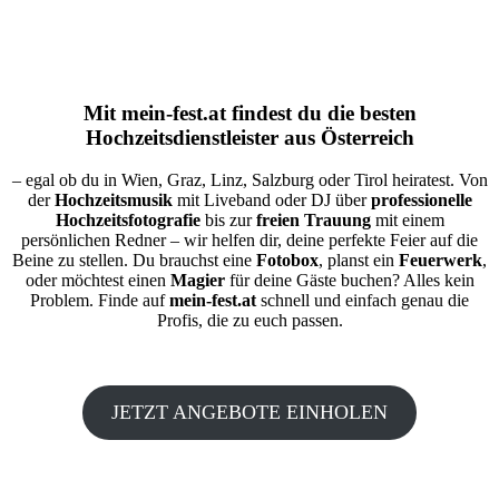
Mit
mein-fest.at
findest du die besten
Hochzeitsdienstleister aus Österreich
– egal ob du in Wien, Graz, Linz, Salzburg oder Tirol heiratest. Von
der
Hochzeitsmusik
mit Liveband oder DJ über
professionelle
Hochzeitsfotografie
bis zur
freien Trauung
mit einem
persönlichen Redner – wir helfen dir, deine perfekte Feier auf die
Beine zu stellen. Du brauchst eine
Fotobox
, planst ein
Feuerwerk
,
oder möchtest einen
Magier
für deine Gäste buchen? Alles kein
Problem. Finde auf
mein-fest.at
schnell und einfach genau die
Profis, die zu euch passen.
JETZT ANGEBOTE EINHOLEN