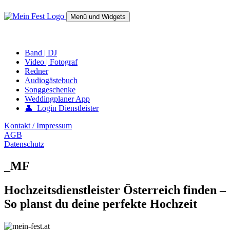
Springe
zum
Menü und Widgets
Inhalt
mein-fest.at – Band / Fotograf für Hochzeit oder Fest buchen!
Band | DJ
Video | Fotograf
Redner
Audiogästebuch
Songgeschenke
Weddingplaner App
👤 Login Dienstleister
Kontakt / Impressum
AGB
Datenschutz
_MF
Hochzeitsdienstleister Österreich finden –
So planst du deine perfekte Hochzeit