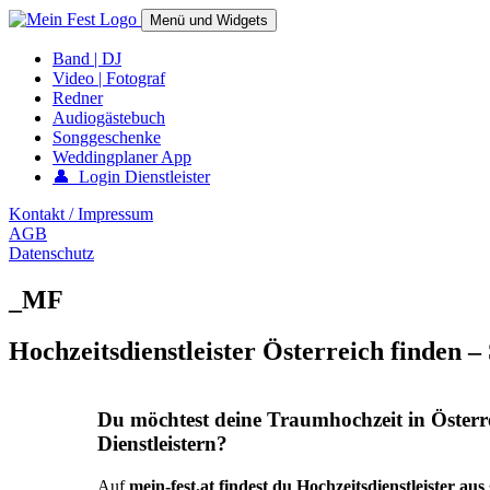
Springe
Menü und Widgets
zum
Inhalt
mein-fest.at – Band / Fotograf für Hochzeit oder Fest buchen!
Band | DJ
Video | Fotograf
Redner
Audiogästebuch
Songgeschenke
Weddingplaner App
👤 Login Dienstleister
Kontakt / Impressum
AGB
Datenschutz
_MF
Hochzeitsdienstleister Österreich finden –
Du möchtest deine Traumhochzeit in Österr
Dienstleistern?
Auf
mein-fest.at findest du Hochzeitsdienstleister au