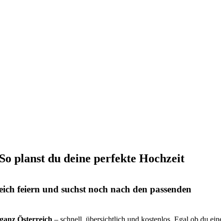
 So planst du deine perfekte Hochzeit
eich feiern und suchst noch nach den passenden
s ganz Österreich
– schnell, übersichtlich und kostenlos. Egal ob du ein