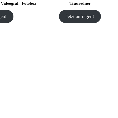
| Videograf | Fotobox
Trauredner
gen!
Jetzt anfragen!