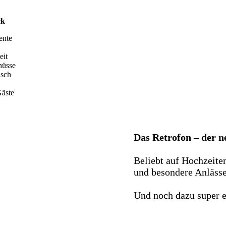
ck
ente
eit
hüsse
nsch
äste
Das Retrofon – der 
Beliebt auf Hochzeite
und besondere Anlässe 
Und noch dazu super e