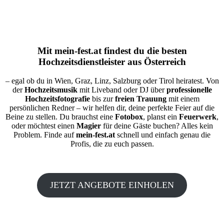
Mit
mein-fest.at
findest du die besten
Hochzeitsdienstleister aus Österreich
– egal ob du in Wien, Graz, Linz, Salzburg oder Tirol heiratest. Von
der
Hochzeitsmusik
mit Liveband oder DJ über
professionelle
Hochzeitsfotografie
bis zur
freien Trauung
mit einem
persönlichen Redner – wir helfen dir, deine perfekte Feier auf die
Beine zu stellen. Du brauchst eine
Fotobox
, planst ein
Feuerwerk
,
oder möchtest einen
Magier
für deine Gäste buchen? Alles kein
Problem. Finde auf
mein-fest.at
schnell und einfach genau die
Profis, die zu euch passen.
JETZT ANGEBOTE EINHOLEN