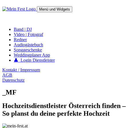
Springe
zum
Menü und Widgets
Inhalt
mein-fest.at – Band / Fotograf für Hochzeit oder Fest buchen!
Band | DJ
Video | Fotograf
Redner
Audiogästebuch
Songgeschenke
Weddingplaner App
👤 Login Dienstleister
Kontakt / Impressum
AGB
Datenschutz
_MF
Hochzeitsdienstleister Österreich finden –
So planst du deine perfekte Hochzeit