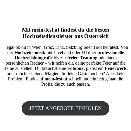
Mit
mein-fest.at
findest du die besten
Hochzeitsdienstleister aus Österreich
– egal ob du in Wien, Graz, Linz, Salzburg oder Tirol heiratest. Von
der
Hochzeitsmusik
mit Liveband oder DJ über
professionelle
Hochzeitsfotografie
bis zur
freien Trauung
mit einem
persönlichen Redner – wir helfen dir, deine perfekte Feier auf die
Beine zu stellen. Du brauchst eine
Fotobox
, planst ein
Feuerwerk
,
oder möchtest einen
Magier
für deine Gäste buchen? Alles kein
Problem. Finde auf
mein-fest.at
schnell und einfach genau die
Profis, die zu euch passen.
JETZT ANGEBOTE EINHOLEN