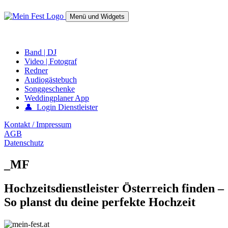
Springe
zum
Menü und Widgets
Inhalt
mein-fest.at – Band / Fotograf für Hochzeit oder Fest buchen!
Band | DJ
Video | Fotograf
Redner
Audiogästebuch
Songgeschenke
Weddingplaner App
👤 Login Dienstleister
Kontakt / Impressum
AGB
Datenschutz
_MF
Hochzeitsdienstleister Österreich finden –
So planst du deine perfekte Hochzeit