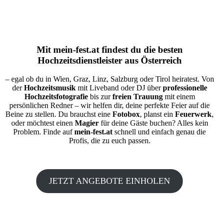
Mit
mein-fest.at
findest du die besten
Hochzeitsdienstleister aus Österreich
– egal ob du in Wien, Graz, Linz, Salzburg oder Tirol heiratest. Von
der
Hochzeitsmusik
mit Liveband oder DJ über
professionelle
Hochzeitsfotografie
bis zur
freien Trauung
mit einem
persönlichen Redner – wir helfen dir, deine perfekte Feier auf die
Beine zu stellen. Du brauchst eine
Fotobox
, planst ein
Feuerwerk
,
oder möchtest einen
Magier
für deine Gäste buchen? Alles kein
Problem. Finde auf
mein-fest.at
schnell und einfach genau die
Profis, die zu euch passen.
JETZT ANGEBOTE EINHOLEN