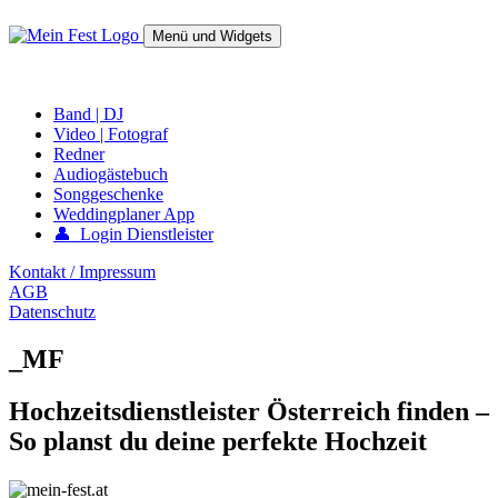
Springe
zum
Menü und Widgets
Inhalt
mein-fest.at – Band / Fotograf für Hochzeit oder Fest buchen!
Band | DJ
Video | Fotograf
Redner
Audiogästebuch
Songgeschenke
Weddingplaner App
👤 Login Dienstleister
Kontakt / Impressum
AGB
Datenschutz
_MF
Hochzeitsdienstleister Österreich finden –
So planst du deine perfekte Hochzeit