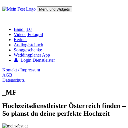
Springe
zum
Menü und Widgets
Inhalt
mein-fest.at – Band / Fotograf für Hochzeit oder Fest buchen!
Band | DJ
Video | Fotograf
Redner
Audiogästebuch
Songgeschenke
Weddingplaner App
👤 Login Dienstleister
Kontakt / Impressum
AGB
Datenschutz
_MF
Hochzeitsdienstleister Österreich finden –
So planst du deine perfekte Hochzeit