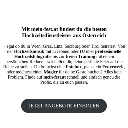
Mit
mein-fest.at
findest du die besten
Hochzeitsdienstleister aus Österreich
– egal ob du in Wien, Graz, Linz, Salzburg oder Tirol heiratest. Von
der
Hochzeitsmusik
mit Liveband oder DJ über
professionelle
Hochzeitsfotografie
bis zur
freien Trauung
mit einem
persönlichen Redner – wir helfen dir, deine perfekte Feier auf die
Beine zu stellen. Du brauchst eine
Fotobox
, planst ein
Feuerwerk
,
oder möchtest einen
Magier
für deine Gäste buchen? Alles kein
Problem. Finde auf
mein-fest.at
schnell und einfach genau die
Profis, die zu euch passen.
JETZT ANGEBOTE EINHOLEN