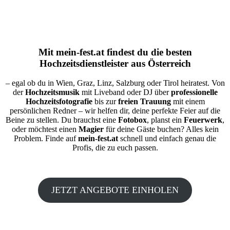
Mit
mein-fest.at
findest du die besten
Hochzeitsdienstleister aus Österreich
– egal ob du in Wien, Graz, Linz, Salzburg oder Tirol heiratest. Von
der
Hochzeitsmusik
mit Liveband oder DJ über
professionelle
Hochzeitsfotografie
bis zur
freien Trauung
mit einem
persönlichen Redner – wir helfen dir, deine perfekte Feier auf die
Beine zu stellen. Du brauchst eine
Fotobox
, planst ein
Feuerwerk
,
oder möchtest einen
Magier
für deine Gäste buchen? Alles kein
Problem. Finde auf
mein-fest.at
schnell und einfach genau die
Profis, die zu euch passen.
JETZT ANGEBOTE EINHOLEN