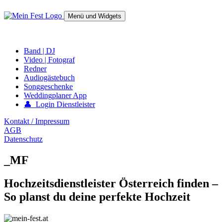
Springe
zum
Menü und Widgets
Inhalt
mein-fest.at – Band / Fotograf für Hochzeit oder Fest buchen!
Band | DJ
Video | Fotograf
Redner
Audiogästebuch
Songgeschenke
Weddingplaner App
👤 Login Dienstleister
Kontakt / Impressum
AGB
Datenschutz
_MF
Hochzeitsdienstleister Österreich finden –
So planst du deine perfekte Hochzeit