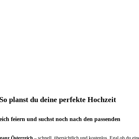
 So planst du deine perfekte Hochzeit
eich feiern und suchst noch nach den passenden
s ganz Österreich
– schnell, übersichtlich und kostenlos. Egal ob du ein