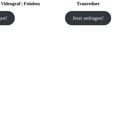
| Videograf | Fotobox
Trauredner
gen!
Jetzt anfragen!