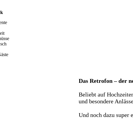
ck
ente
eit
hüsse
nsch
äste
Das Retrofon – der 
Beliebt auf Hochzeite
und besondere Anlässe 
Und noch dazu super e