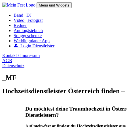
Springe
Menü und Widgets
zum
Inhalt
mein-fest.at – Band / Fotograf für Hochzeit oder Fest buchen!
Band | DJ
Video | Fotograf
Redner
Audiogästebuch
Songgeschenke
Weddingplaner App
👤 Login Dienstleister
Kontakt / Impressum
AGB
Datenschutz
_MF
Hochzeitsdienstleister Österreich finden –
Du möchtest deine Traumhochzeit in Österr
Dienstleistern?
Auf
mein-fest.at findest du Hochzeitsdienstleister au