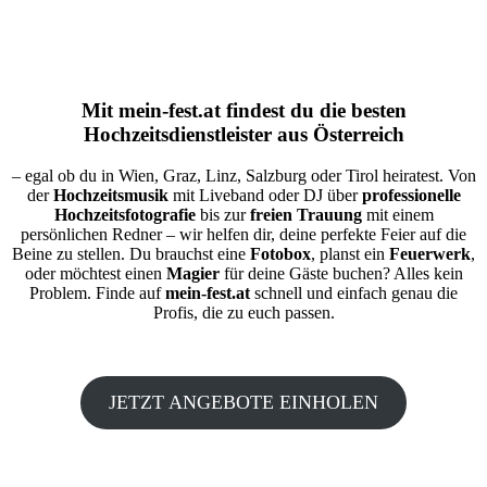
Mit
mein-fest.at
findest du die besten
Hochzeitsdienstleister aus Österreich
– egal ob du in Wien, Graz, Linz, Salzburg oder Tirol heiratest. Von
der
Hochzeitsmusik
mit Liveband oder DJ über
professionelle
Hochzeitsfotografie
bis zur
freien Trauung
mit einem
persönlichen Redner – wir helfen dir, deine perfekte Feier auf die
Beine zu stellen. Du brauchst eine
Fotobox
, planst ein
Feuerwerk
,
oder möchtest einen
Magier
für deine Gäste buchen? Alles kein
Problem. Finde auf
mein-fest.at
schnell und einfach genau die
Profis, die zu euch passen.
JETZT ANGEBOTE EINHOLEN