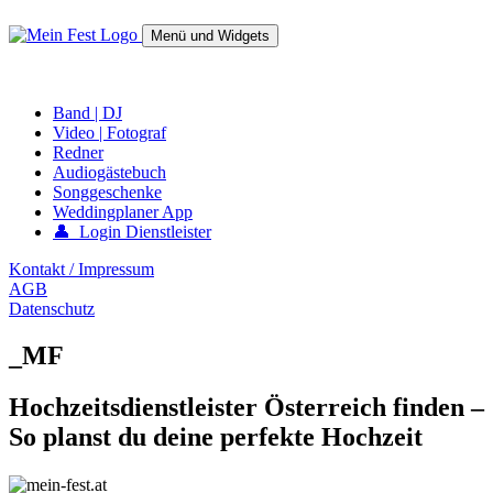
Springe
zum
Menü und Widgets
Inhalt
mein-fest.at – Band / Fotograf für Hochzeit oder Fest buchen!
Band | DJ
Video | Fotograf
Redner
Audiogästebuch
Songgeschenke
Weddingplaner App
👤 Login Dienstleister
Kontakt / Impressum
AGB
Datenschutz
_MF
Hochzeitsdienstleister Österreich finden –
So planst du deine perfekte Hochzeit