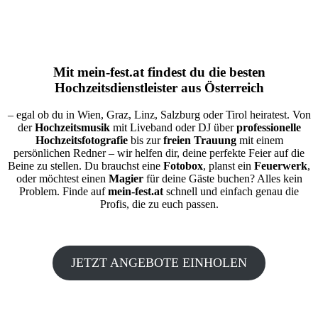
Mit
mein-fest.at
findest du die besten
Hochzeitsdienstleister aus Österreich
– egal ob du in Wien, Graz, Linz, Salzburg oder Tirol heiratest. Von
der
Hochzeitsmusik
mit Liveband oder DJ über
professionelle
Hochzeitsfotografie
bis zur
freien Trauung
mit einem
persönlichen Redner – wir helfen dir, deine perfekte Feier auf die
Beine zu stellen. Du brauchst eine
Fotobox
, planst ein
Feuerwerk
,
oder möchtest einen
Magier
für deine Gäste buchen? Alles kein
Problem. Finde auf
mein-fest.at
schnell und einfach genau die
Profis, die zu euch passen.
JETZT ANGEBOTE EINHOLEN