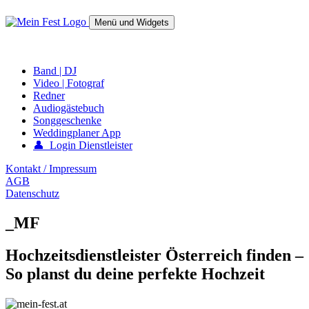
Springe
zum
Menü und Widgets
Inhalt
mein-fest.at – Band / Fotograf für Hochzeit oder Fest buchen!
Band | DJ
Video | Fotograf
Redner
Audiogästebuch
Songgeschenke
Weddingplaner App
👤 Login Dienstleister
Kontakt / Impressum
AGB
Datenschutz
_MF
Hochzeitsdienstleister Österreich finden –
So planst du deine perfekte Hochzeit