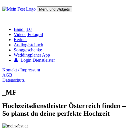
Springe
zum
Menü und Widgets
Inhalt
mein-fest.at – Band / Fotograf für Hochzeit oder Fest buchen!
Band | DJ
Video | Fotograf
Redner
Audiogästebuch
Songgeschenke
Weddingplaner App
👤 Login Dienstleister
Kontakt / Impressum
AGB
Datenschutz
_MF
Hochzeitsdienstleister Österreich finden –
So planst du deine perfekte Hochzeit