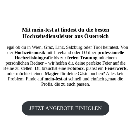
Mit
mein-fest.at
findest du die besten
Hochzeitsdienstleister aus Österreich
– egal ob du in Wien, Graz, Linz, Salzburg oder Tirol heiratest. Von
der
Hochzeitsmusik
mit Liveband oder DJ über
professionelle
Hochzeitsfotografie
bis zur
freien Trauung
mit einem
persönlichen Redner – wir helfen dir, deine perfekte Feier auf die
Beine zu stellen. Du brauchst eine
Fotobox
, planst ein
Feuerwerk
,
oder möchtest einen
Magier
für deine Gäste buchen? Alles kein
Problem. Finde auf
mein-fest.at
schnell und einfach genau die
Profis, die zu euch passen.
JETZT ANGEBOTE EINHOLEN