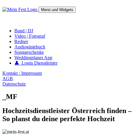
Springe
zum
Menü und Widgets
Inhalt
mein-fest.at – Band / Fotograf für Hochzeit oder Fest buchen!
Band | DJ
Video | Fotograf
Redner
Audiogästebuch
Songgeschenke
Weddingplaner App
👤 Login Dienstleister
Kontakt / Impressum
AGB
Datenschutz
_MF
Hochzeitsdienstleister Österreich finden –
So planst du deine perfekte Hochzeit