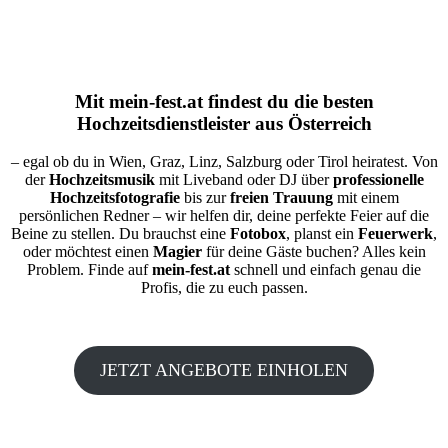
Mit
mein-fest.at
findest du die besten
Hochzeitsdienstleister aus Österreich
– egal ob du in Wien, Graz, Linz, Salzburg oder Tirol heiratest. Von
der
Hochzeitsmusik
mit Liveband oder DJ über
professionelle
Hochzeitsfotografie
bis zur
freien Trauung
mit einem
persönlichen Redner – wir helfen dir, deine perfekte Feier auf die
Beine zu stellen. Du brauchst eine
Fotobox
, planst ein
Feuerwerk
,
oder möchtest einen
Magier
für deine Gäste buchen? Alles kein
Problem. Finde auf
mein-fest.at
schnell und einfach genau die
Profis, die zu euch passen.
JETZT ANGEBOTE EINHOLEN