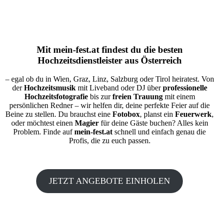
Mit
mein-fest.at
findest du die besten
Hochzeitsdienstleister aus Österreich
– egal ob du in Wien, Graz, Linz, Salzburg oder Tirol heiratest. Von
der
Hochzeitsmusik
mit Liveband oder DJ über
professionelle
Hochzeitsfotografie
bis zur
freien Trauung
mit einem
persönlichen Redner – wir helfen dir, deine perfekte Feier auf die
Beine zu stellen. Du brauchst eine
Fotobox
, planst ein
Feuerwerk
,
oder möchtest einen
Magier
für deine Gäste buchen? Alles kein
Problem. Finde auf
mein-fest.at
schnell und einfach genau die
Profis, die zu euch passen.
JETZT ANGEBOTE EINHOLEN