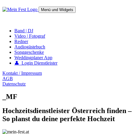
Springe
zum
Menü und Widgets
Inhalt
mein-fest.at – Band / Fotograf für Hochzeit oder Fest buchen!
Band | DJ
Video | Fotograf
Redner
Audiogästebuch
Songgeschenke
Weddingplaner App
👤 Login Dienstleister
Kontakt / Impressum
AGB
Datenschutz
_MF
Hochzeitsdienstleister Österreich finden –
So planst du deine perfekte Hochzeit