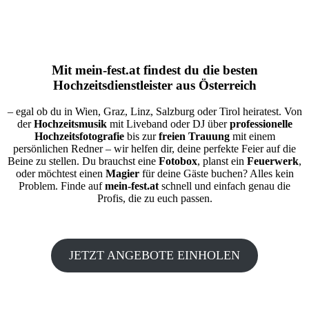
Mit
mein-fest.at
findest du die besten
Hochzeitsdienstleister aus Österreich
– egal ob du in Wien, Graz, Linz, Salzburg oder Tirol heiratest. Von
der
Hochzeitsmusik
mit Liveband oder DJ über
professionelle
Hochzeitsfotografie
bis zur
freien Trauung
mit einem
persönlichen Redner – wir helfen dir, deine perfekte Feier auf die
Beine zu stellen. Du brauchst eine
Fotobox
, planst ein
Feuerwerk
,
oder möchtest einen
Magier
für deine Gäste buchen? Alles kein
Problem. Finde auf
mein-fest.at
schnell und einfach genau die
Profis, die zu euch passen.
JETZT ANGEBOTE EINHOLEN