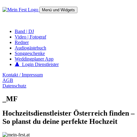
Springe
zum
Menü und Widgets
Inhalt
mein-fest.at – Band / Fotograf für Hochzeit oder Fest buchen!
Band | DJ
Video | Fotograf
Redner
Audiogästebuch
Songgeschenke
Weddingplaner App
👤 Login Dienstleister
Kontakt / Impressum
AGB
Datenschutz
_MF
Hochzeitsdienstleister Österreich finden –
So planst du deine perfekte Hochzeit