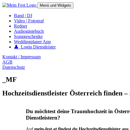
Springe
Menü und Widgets
zum
Inhalt
mein-fest.at – Band / Fotograf für Hochzeit oder Fest buchen!
Band | DJ
Video | Fotograf
Redner
Audiogästebuch
Songgeschenke
Weddingplaner App
👤 Login Dienstleister
Kontakt / Impressum
AGB
Datenschutz
_MF
Hochzeitsdienstleister Österreich finden –
Du möchtest deine Traumhochzeit in Österr
Dienstleistern?
Auf
mein-fest.at findest du Hochzeitsdienstleister au