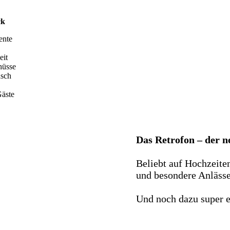
ck
ente
eit
hüsse
nsch
äste
Das Retrofon – der 
Beliebt auf Hochzeite
und besondere Anlässe 
Und noch dazu super e