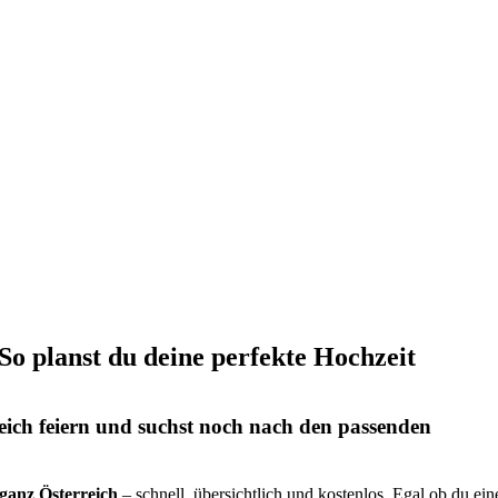
 So planst du deine perfekte Hochzeit
eich feiern und suchst noch nach den passenden
s ganz Österreich
– schnell, übersichtlich und kostenlos. Egal ob du ein