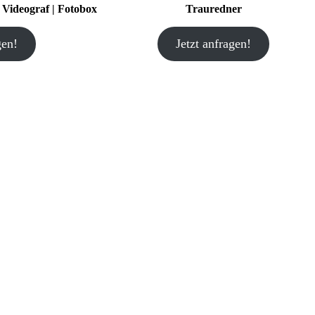
| Videograf | Fotobox
Trauredner
gen!
Jetzt anfragen!