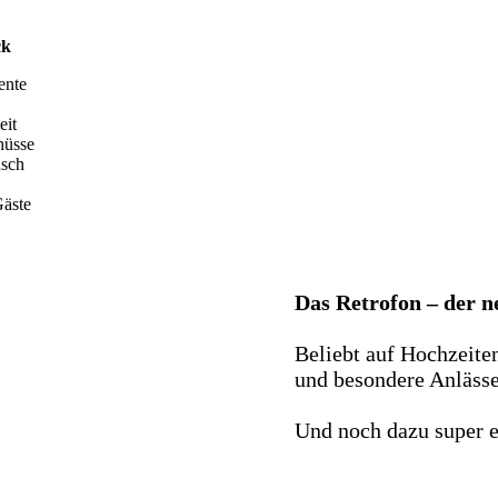
ck
ente
eit
hüsse
nsch
äste
Das Retrofon – der 
Beliebt auf Hochzeite
und besondere Anlässe 
Und noch dazu super e