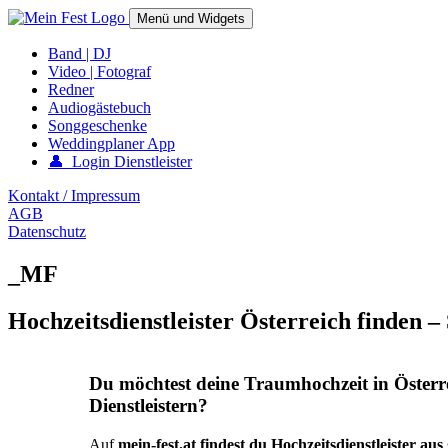
Springe
Menü und Widgets
zum
Inhalt
mein-fest.at – Band / Fotograf für Hochzeit oder Fest buchen!
Band | DJ
Video | Fotograf
Redner
Audiogästebuch
Songgeschenke
Weddingplaner App
👤 Login Dienstleister
Kontakt / Impressum
AGB
Datenschutz
_MF
Hochzeitsdienstleister Österreich finden –
Du möchtest deine Traumhochzeit in Österr
Dienstleistern?
Auf
mein-fest.at findest du Hochzeitsdienstleister au