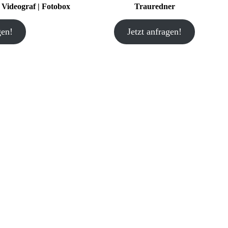
| Videograf | Fotobox
Trauredner
gen!
Jetzt anfragen!