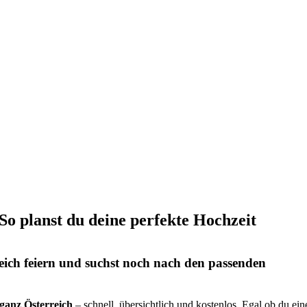
 So planst du deine perfekte Hochzeit
eich feiern und suchst noch nach den passenden
s ganz Österreich
– schnell, übersichtlich und kostenlos. Egal ob du ein